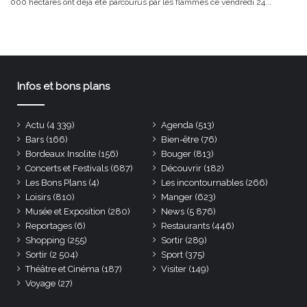
000 hectares ont déjà été parcourus par les flammes ce vendredi 24...
Infos et bons plans
Actu
(4 339)
Agenda
(513)
Bars
(166)
Bien-être
(76)
Bordeaux Insolite
(156)
Bouger
(813)
Concerts et Festivals
(687)
Découvrir
(182)
Les Bons Plans
(4)
Les incontournables
(266)
Loisirs
(810)
Manger
(623)
Musée et Exposition
(280)
News
(5 876)
Reportages
(6)
Restaurants
(446)
Shopping
(255)
Sortir
(289)
Sortir
(2 504)
Sport
(375)
Théâtre et Cinéma
(187)
Visiter
(149)
Voyage
(27)