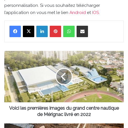
personnalisation. Si vous souhaitez télécharger
l’application on vous met le lien
Android
et
IOS
.
Linkedin
Pinterest
WhatsApp
Partager par email
Voici
les
premières
images
du
grand
centre
nautique
de
Mérignac
Voici les premières images du grand centre nautique
livré
de Mérignac livré en 2022
en
2022
Josette