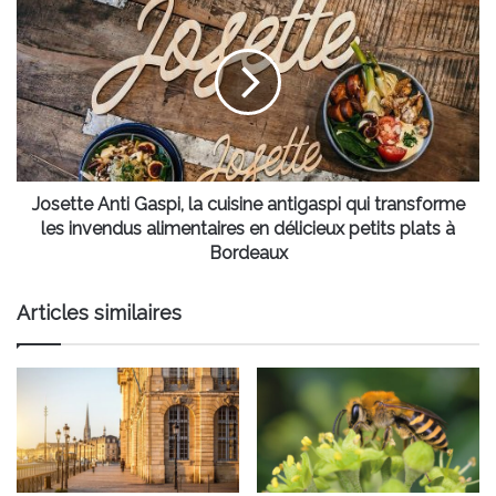
Anti
Gaspi,
la
cuisine
antigaspi
qui
transforme
les
invendus
Josette Anti Gaspi, la cuisine antigaspi qui transforme
alimentaires
les invendus alimentaires en délicieux petits plats à
en
Bordeaux
délicieux
petits
Articles similaires
plats
à
Bordeaux