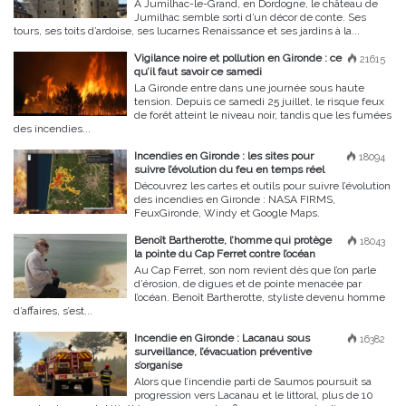
À Jumilhac-le-Grand, en Dordogne, le château de
Jumilhac semble sorti d’un décor de conte. Ses
tours, ses toits d’ardoise, ses lucarnes Renaissance et ses jardins à la...
Vigilance noire et pollution en Gironde : ce
21615
qu’il faut savoir ce samedi
La Gironde entre dans une journée sous haute
tension. Depuis ce samedi 25 juillet, le risque feux
de forêt atteint le niveau noir, tandis que les fumées
des incendies...
Incendies en Gironde : les sites pour
18094
suivre l’évolution du feu en temps réel
Découvrez les cartes et outils pour suivre l’évolution
des incendies en Gironde : NASA FIRMS,
FeuxGironde, Windy et Google Maps.
Benoît Bartherotte, l’homme qui protège
18043
la pointe du Cap Ferret contre l’océan
Au Cap Ferret, son nom revient dès que l’on parle
d’érosion, de digues et de pointe menacée par
l’océan. Benoît Bartherotte, styliste devenu homme
d’affaires, s’est...
Incendie en Gironde : Lacanau sous
16382
surveillance, l’évacuation préventive
s’organise
Alors que l’incendie parti de Saumos poursuit sa
progression vers Lacanau et le littoral, plus de 10