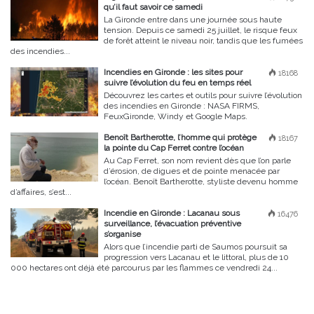
qu’il faut savoir ce samedi
La Gironde entre dans une journée sous haute
tension. Depuis ce samedi 25 juillet, le risque feux
de forêt atteint le niveau noir, tandis que les fumées
des incendies...
Incendies en Gironde : les sites pour
18168
suivre l’évolution du feu en temps réel
Découvrez les cartes et outils pour suivre l’évolution
des incendies en Gironde : NASA FIRMS,
FeuxGironde, Windy et Google Maps.
Benoît Bartherotte, l’homme qui protège
18167
la pointe du Cap Ferret contre l’océan
Au Cap Ferret, son nom revient dès que l’on parle
d’érosion, de digues et de pointe menacée par
l’océan. Benoît Bartherotte, styliste devenu homme
d’affaires, s’est...
Incendie en Gironde : Lacanau sous
16476
surveillance, l’évacuation préventive
s’organise
Alors que l’incendie parti de Saumos poursuit sa
progression vers Lacanau et le littoral, plus de 10
000 hectares ont déjà été parcourus par les flammes ce vendredi 24...