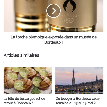
olympique
exposée
dans
un
musée
de
Bordeaux
!
La torche olympique exposée dans un musée de
Bordeaux !
Articles similaires
La fête de l’escargot est de
Où bouger à Bordeaux cette
retour à Bordeaux !
semaine du 13 au 19 mai ?