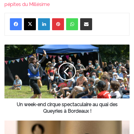
pépites du Millésime
Linkedin
Pinterest
WhatsApp
Partager par email
Un
week-
end
cirque
spectaculaire
au
quai
des
Queyries
à
Un week-end cirque spectaculaire au quai des
Bordeaux
Queyries à Bordeaux !
!
La
torche