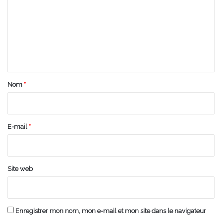
m
m
e
n
t
a
Nom
*
i
r
e
E-mail
*
*
Site web
Enregistrer mon nom, mon e-mail et mon site dans le navigateur