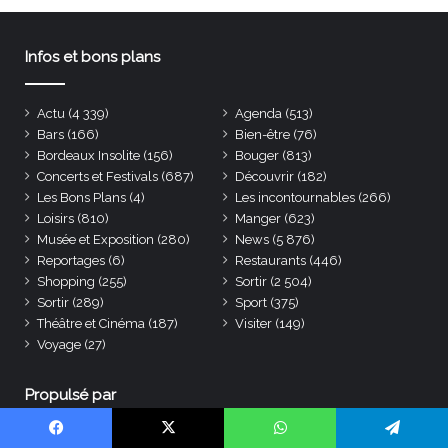
Infos et bons plans
Actu
(4 339)
Agenda
(513)
Bars
(166)
Bien-être
(76)
Bordeaux Insolite
(156)
Bouger
(813)
Concerts et Festivals
(687)
Découvrir
(182)
Les Bons Plans
(4)
Les incontournables
(266)
Loisirs
(810)
Manger
(623)
Musée et Exposition
(280)
News
(5 876)
Reportages
(6)
Restaurants
(446)
Shopping
(255)
Sortir
(2 504)
Sortir
(289)
Sport
(375)
Théâtre et Cinéma
(187)
Visiter
(149)
Voyage
(27)
Propulsé par
Facebook
X
WhatsApp
Telegram