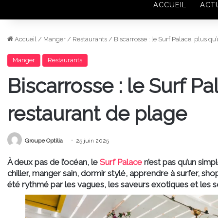
ACCUEIL
ACT
Accueil
/
Manger
/
Restaurants
/
Biscarrosse : le Surf Palace, plus qu
Manger
Restaurants
Biscarrosse : le Surf Pa
restaurant de plage
Groupe Optilia
25 juin 2025
À deux pas de l’océan, le
Surf Palace
n’est pas qu’un simpl
chiller, manger sain, dormir stylé, apprendre à surfer, shop
été rythmé par les vagues, les saveurs exotiques et les 