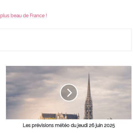
 plus beau de France !
Les
prévisions
météo
du
jeudi
26
juin
2025
Les prévisions météo du jeudi 26 juin 2025