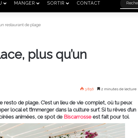
U
MANGER
SORTIR
CONTACT
’un restaurant de plage
lace, plus qu’un
3 856
2 minutes de lecture
e resto de plage. C’est un lieu de vie complet, où tu peux
per local et t’immerger dans la culture surf. Si tu rêves d’un
soirées animées, ce spot de
Biscarrosse
est fait pour toi.