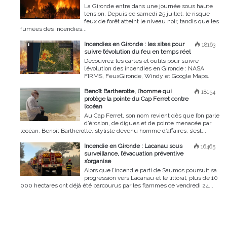
La Gironde entre dans une journée sous haute
tension. Depuis ce samedi 25 juillet, le risque
feux de forêt atteint le niveau noir, tandis que les
fumées des incendies...
Incendies en Gironde : les sites pour
18163
suivre l’évolution du feu en temps réel
Découvrez les cartes et outils pour suivre
l’évolution des incendies en Gironde : NASA
FIRMS, FeuxGironde, Windy et Google Maps.
Benoît Bartherotte, l’homme qui
18154
protège la pointe du Cap Ferret contre
l’océan
Au Cap Ferret, son nom revient dès que l’on parle
d’érosion, de digues et de pointe menacée par
l’océan. Benoît Bartherotte, styliste devenu homme d’affaires, s’est...
Incendie en Gironde : Lacanau sous
16465
surveillance, l’évacuation préventive
s’organise
Alors que l’incendie parti de Saumos poursuit sa
progression vers Lacanau et le littoral, plus de 10
000 hectares ont déjà été parcourus par les flammes ce vendredi 24...