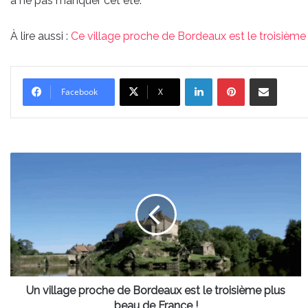
à ne pas manquer cet été.
À lire aussi :
Ce village proche de Bordeaux est le troisième
Linkedin
Pinterest
Partager par email
Facebook
X
Un
village
proche
de
Bordeaux
est
le
troisième
plus
beau
Un village proche de Bordeaux est le troisième plus
de
beau de France !