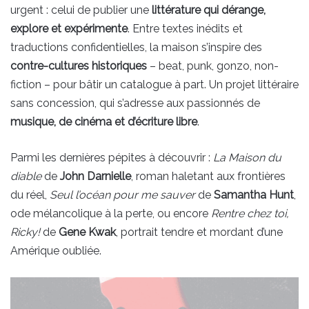
urgent : celui de publier une
littérature qui dérange,
explore et expérimente
. Entre textes inédits et
traductions confidentielles, la maison s’inspire des
contre-cultures historiques
– beat, punk, gonzo, non-
fiction – pour bâtir un catalogue à part. Un projet littéraire
sans concession, qui s’adresse aux passionnés de
musique, de cinéma et d’écriture libre
.
Parmi les dernières pépites à découvrir :
La Maison du
diable
de
John Darnielle
, roman haletant aux frontières
du réel,
Seul l’océan pour me sauver
de
Samantha Hunt
,
ode mélancolique à la perte, ou encore
Rentre chez toi,
Ricky!
de
Gene Kwak
, portrait tendre et mordant d’une
Amérique oubliée.