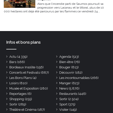
Alors que l’incendie parti de Saumos poursuit sa
progression vers Lacanau et le littoral, plus de 10
000 hectares ont déjà été parcourus par les flammes ce vendredi 24...
Infos et bons plans
Actu
(4 339)
Agenda
(513)
Bars
(166)
Bien-être
(76)
Bordeaux Insolite
(156)
Bouger
(813)
Concerts et Festivals
(687)
Découvrir
(182)
Les Bons Plans
(4)
Les incontournables
(266)
Loisirs
(810)
Manger
(623)
Musée et Exposition
(280)
News
(5 876)
Reportages
(6)
Restaurants
(446)
Shopping
(255)
Sortir
(2 504)
Sortir
(289)
Sport
(375)
Théâtre et Cinéma
(187)
Visiter
(149)