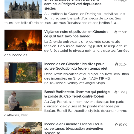
domine le Périgord vert depuis des
siècles
À Jumilhac-le-Grand, en Dordogne, le château de
Jumilhac semble sorti d’un décor de conte. Ses
tours, ses toits d’ardoise, ses lucarnes Renaissance et ses jardins à la...
Vigilance noire et pollution en Gironde :
21628
ce qu’il faut savoir ce samedi
La Gironde entre dans une journée sous haute
tension. Depuis ce samedi 25 juillet, le risque feux
de forêt atteint le niveau noir, tandis que les fumées
des incendies...
Incendies en Gironde : les sites pour
18103
suivre l’évolution du feu en temps réel
Découvrez les cartes et outils pour suivre l’évolution
des incendies en Gironde : NASA FIRMS,
FeuxGironde, Windy et Google Maps.
Benoît Bartherotte, l’homme qui protège
18054
la pointe du Cap Ferret contre l’océan
Au Cap Ferret, son nom revient dès que l’on parle
d’érosion, de digues et de pointe menacée par
l’océan. Benoît Bartherotte, styliste devenu homme
d’affaires, s’est...
Incendie en Gironde : Lacanau sous
16390
surveillance, l’évacuation préventive
s’organise