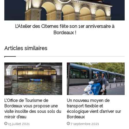
1er
anniversaire
à
Bordeaux
!
L’Atelier des Citernes fête son 1er anniversaire à
Bordeaux !
Articles similaires
L’Office de Tourisme de
Un nouveau moyen de
Bordeaux vous propose une
transport flexible et
visite insolite des sous sols du
écologique vient d’arriver sur
miroir d’eau
Bordeaux
15 juillet 2021
7 septembre 2021