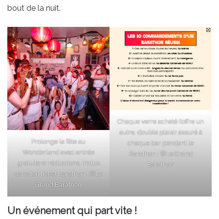
bout de la nuit.
Chaque verre acheté t’offre un
autre, double plaisir assuré à
Prolonge la fête au
chaque bar pendant le
Wonderland avec entrée
Barathon ! ©Le Grand
gratuite et réductions, inclus
Barathon
dans ton ticket Barathon ! ©Le
Grand Barathon
Un événement qui part vite !