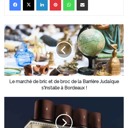
Le
marché
de
bric
et
de
broc
de
la
Barrière
Le marché de bric et de broc de la Barrière Judaïque
Judaïque
s'installe à Bordeaux !
s'installe
à
L’Atelier
Bordeaux
des
!
Citernes
fête
son