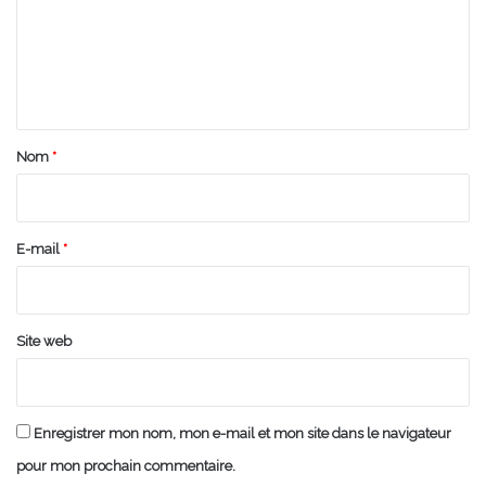
m
e
n
t
a
Nom
*
i
r
e
E-mail
*
*
Site web
Enregistrer mon nom, mon e-mail et mon site dans le navigateur
pour mon prochain commentaire.