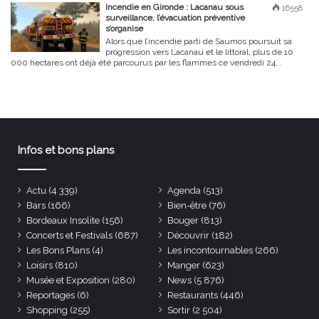
Incendie en Gironde : Lacanau sous
16558
surveillance, l’évacuation préventive
s’organise
Alors que l’incendie parti de Saumos poursuit sa
progression vers Lacanau et le littoral, plus de 10
000 hectares ont déjà été parcourus par les flammes ce vendredi 24...
Infos et bons plans
Actu
(4 339)
Agenda
(513)
Bars
(166)
Bien-être
(76)
Bordeaux Insolite
(156)
Bouger
(813)
Concerts et Festivals
(687)
Découvrir
(182)
Les Bons Plans
(4)
Les incontournables
(266)
Loisirs
(810)
Manger
(623)
Musée et Exposition
(280)
News
(5 876)
Reportages
(6)
Restaurants
(446)
Shopping
(255)
Sortir
(2 504)