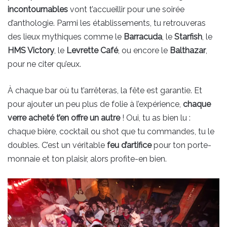
incontournables
vont t’accueillir pour une soirée
d’anthologie. Parmi les établissements, tu retrouveras
des lieux mythiques comme le
Barracuda
, le
Starfish
, le
HMS Victory
, le
Levrette Café
, ou encore le
Balthazar
,
pour ne citer qu’eux.
À chaque bar où tu t’arrêteras, la fête est garantie. Et
pour ajouter un peu plus de folie à l’expérience,
chaque
verre acheté t’en offre un autre
! Oui, tu as bien lu :
chaque bière, cocktail ou shot que tu commandes, tu le
doubles. C’est un véritable
feu d’artifice
pour ton porte-
monnaie et ton plaisir, alors profite-en bien.