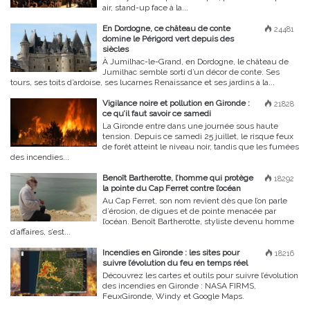
air, stand-up face à la...
En Dordogne, ce château de conte
24481
domine le Périgord vert depuis des
siècles
À Jumilhac-le-Grand, en Dordogne, le château de
Jumilhac semble sorti d’un décor de conte. Ses
tours, ses toits d’ardoise, ses lucarnes Renaissance et ses jardins à la...
Vigilance noire et pollution en Gironde :
21828
ce qu’il faut savoir ce samedi
La Gironde entre dans une journée sous haute
tension. Depuis ce samedi 25 juillet, le risque feux
de forêt atteint le niveau noir, tandis que les fumées
des incendies...
Benoît Bartherotte, l’homme qui protège
18292
la pointe du Cap Ferret contre l’océan
Au Cap Ferret, son nom revient dès que l’on parle
d’érosion, de digues et de pointe menacée par
l’océan. Benoît Bartherotte, styliste devenu homme
d’affaires, s’est...
Incendies en Gironde : les sites pour
18216
suivre l’évolution du feu en temps réel
Découvrez les cartes et outils pour suivre l’évolution
des incendies en Gironde : NASA FIRMS,
FeuxGironde, Windy et Google Maps.