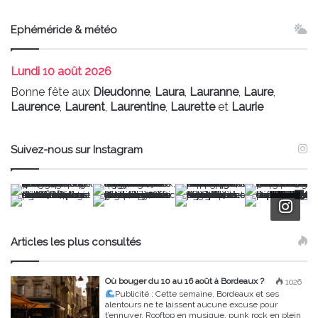
Ephéméride & météo
Lundi
10 août 2026
Bonne fête aux
Dieudonne
,
Laura
,
Lauranne
,
Laure
,
Laurence
,
Laurent
,
Laurentine
,
Laurette
et
Laurie
Suivez-nous sur Instagram
Articles les plus consultés
Où bouger du 10 au 16 août à Bordeaux ?
1026
Publicité :
Cette semaine, Bordeaux et ses
alentours ne te laissent aucune excuse pour
t’ennuyer. Rooftop en musique, punk rock en plein