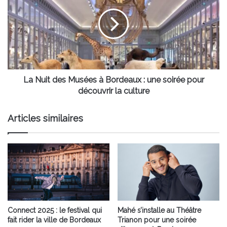
des
Musées
à
Bordeaux
:
une
soirée
pour
La Nuit des Musées à Bordeaux : une soirée pour
découvrir
découvrir la culture
la
culture
Articles similaires
Connect 2025 : le festival qui
Mahé s’installe au Théâtre
fait rider la ville de Bordeaux
Trianon pour une soirée