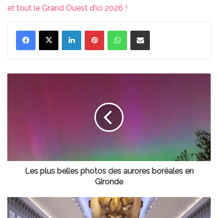
et tout le Grand Ouest d’ici 2026 !
Linkedin
Pinterest
WhatsApp
Partager par email
Les
plus
belles
photos
des
aurores
boréales
en
Gironde
Les plus belles photos des aurores boréales en
Gironde
La
Nuit