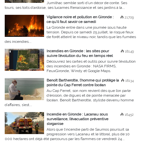
Jumilhac semble sorti d’un décor de conte. Ses
tours, ses toits d’ardoise, ses lucarnes Renaissance et ses jardins à la...
Vigilance noire et pollution en Gironde :
21709
ce qu’il faut savoir ce samedi
La Gironde entre dans une journée sous haute
tension. Depuis ce samedi 25 juillet, le risque feux
de forêt atteint le niveau noir, tandis que les fumées
des incendies...
Incendies en Gironde : les sites pour
18149
suivre l’évolution du feu en temps réel
Découvrez les cartes et outils pour suivre l’évolution
des incendies en Gironde : NASA FIRMS,
FeuxGironde, Windy et Google Maps.
Benoît Bartherotte, l’homme qui protège la
18134
pointe du Cap Ferret contre l’océan
Au Cap Ferret, son nom revient dès que l’on parle
d’érosion, de digues et de pointe menacée par
l’océan. Benoît Bartherotte, styliste devenu homme
d’affaires, s’est...
Incendie en Gironde : Lacanau sous
16452
surveillance, l’évacuation préventive
s’organise
Alors que l’incendie parti de Saumos poursuit sa
progression vers Lacanau et le littoral, plus de 10
000 hectares ont déjà été parcourus par les flammes ce vendredi 24...